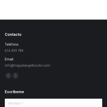
Contacto
Teléfono:
616 459 784
Email:
info@miguelangellocutor.com
Encuéntranos en:
Facebook
Instagram
Escríbeme
Nombre *